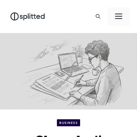
Vai
al
Men
contenuto
BUSINESS