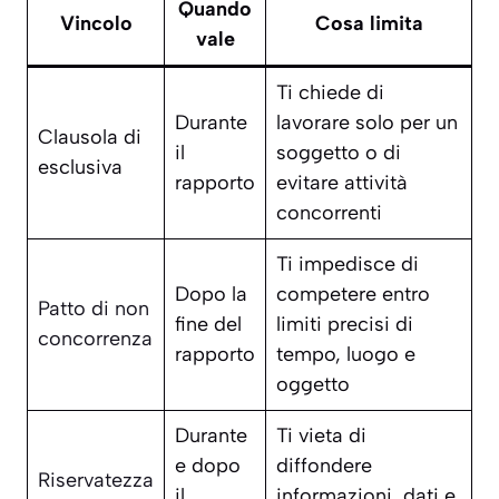
Quando
Vincolo
Cosa limita
vale
Ti chiede di
Durante
lavorare solo per un
Clausola di
il
soggetto o di
esclusiva
rapporto
evitare attività
concorrenti
Ti impedisce di
Dopo la
competere entro
Patto di non
fine del
limiti precisi di
concorrenza
rapporto
tempo, luogo e
oggetto
Durante
Ti vieta di
e dopo
diffondere
Riservatezza
il
informazioni, dati e