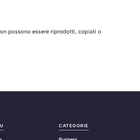
e non possono essere riprodotti, copiati o
U
CATEGORIE
e
Business