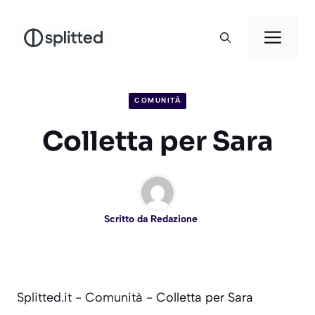
Vai
al
Men
contenuto
COMUNITÀ
Colletta per Sara
Scritto da
Redazione
Splitted.it
-
Comunità
-
Colletta per Sara