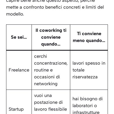
capire bene anche questo aspetto, perché
mette a confronto benefici concreti e limiti del
modello.
Il coworking ti
Ti conviene
Se sei…
conviene
meno quando…
quando…
cerchi
concentrazione,
lavori spesso in
Freelance
routine e
totale
occasioni di
riservatezza
networking
vuoi una
hai bisogno di
postazione di
laboratori o
Startup
lavoro flessibile
infrastrutture