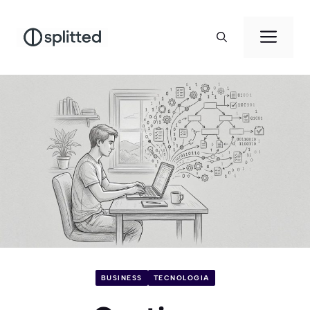
Vai
al
Men
contenuto
BUSINESS
TECNOLOGIA