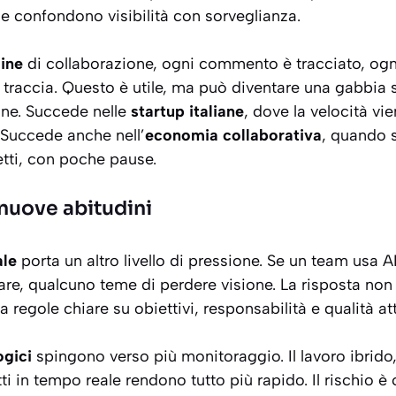
e confondono visibilità con sorveglianza.
ine
di collaborazione, ogni commento è tracciato, ogni 
traccia. Questo è utile, ma può diventare una gabbia s
ine. Succede nelle
startup italiane
, dove la velocità v
 Succede anche nell’
economia collaborativa
, quando s
etti, con poche pause.
 nuove abitudini
ale
porta un altro livello di pressione. Se un team usa AI
zare, qualcuno teme di perdere visione. La risposta non
 regole chiare su obiettivi, responsabilità e qualità at
ogici
spingono verso più monitoraggio. Il lavoro ibrido
ti in tempo reale rendono tutto più rapido. Il rischio è 