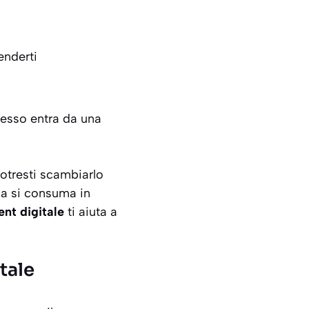
enderti
Spesso entra da una
.
potresti scambiarlo
ia si consuma in
t digitale
ti aiuta a
tale