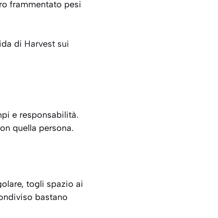
oro frammentato pesi
uida di
Harvest sui
mpi e responsabilità.
con quella persona.
olare, togli spazio ai
condiviso bastano