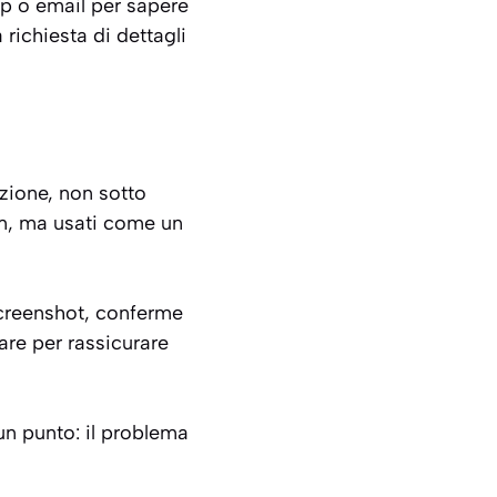
pp o email per sapere
richiesta di dettagli
zione, non sotto
am, ma usati come un
 screenshot, conferme
rare per rassicurare
n punto: il problema