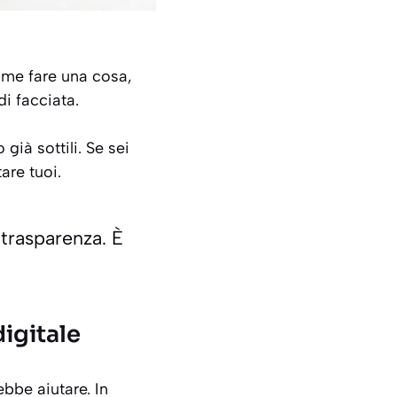
come fare una cosa,
i facciata.
 già sottili. Se sei
are tuoi.
 trasparenza. È
igitale
ebbe aiutare. In