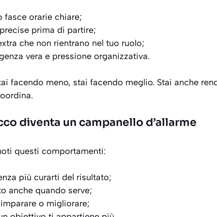
 fasce orarie chiare;
 precise prima di partire;
 extra che non rientrano nel tuo ruolo;
rgenza vera e pressione organizzativa.
ai facendo meno, stai facendo meglio. Stai anche rend
coordina.
cco diventa un campanello d’allarme
noti questi comportamenti:
enza più curarti del risultato;
onto anche quando serve;
 imparare o migliorare;
n obiettivo ti appartiene più.