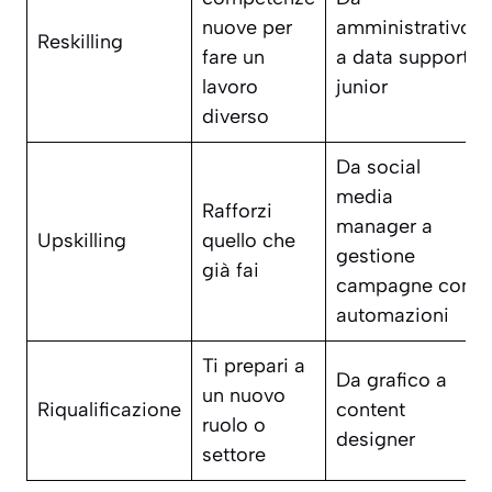
nuove per
amministrativo
Reskilling
fare un
a data support
lavoro
junior
diverso
Da social
media
Rafforzi
manager a
Upskilling
quello che
gestione
già fai
campagne con
automazioni
Ti prepari a
Da grafico a
un nuovo
Riqualificazione
content
ruolo o
designer
settore