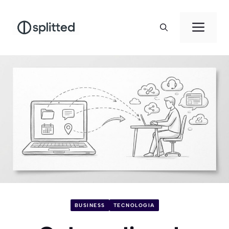
Vai
al
Men
contenuto
BUSINESS
TECNOLOGIA