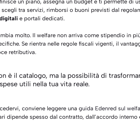
efinisce un piano, assegna un budget e ti permette di u
 scegli tra servizi, rimborsi o buoni previsti dal regol
digitali
e portali dedicati.
bia molto. Il welfare non arriva come stipendio in p
ifiche. Se rientra nelle regole fiscali vigenti, il vanta
e retributiva.
on è il catalogo, ma la possibilità di trasforma
spese utili nella tua vita reale.
ccedervi, conviene leggere una
guida Edenred sul welfa
ari dipende spesso dal contratto, dall’accordo interno e