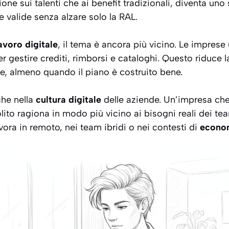
ione sui talenti che ai benefit tradizionali, diventa un
e valide senza alzare solo la RAL.
avoro digitale
, il tema è ancora più vicino. Le impres
r gestire crediti, rimborsi e cataloghi. Questo riduce 
ile, almeno quando il piano è costruito bene.
che nella
cultura digitale
delle aziende. Un’impresa che 
solito ragiona in modo più vicino ai bisogni reali dei t
vora in remoto, nei team ibridi o nei contesti di
econom