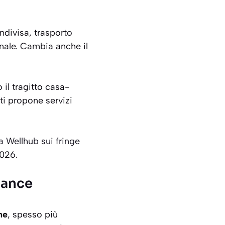
ondivisa, trasporto
inale. Cambia anche il
 il tragitto casa-
ti propone servizi
 Wellhub sui fringe
2026.
lance
ne
, spesso più