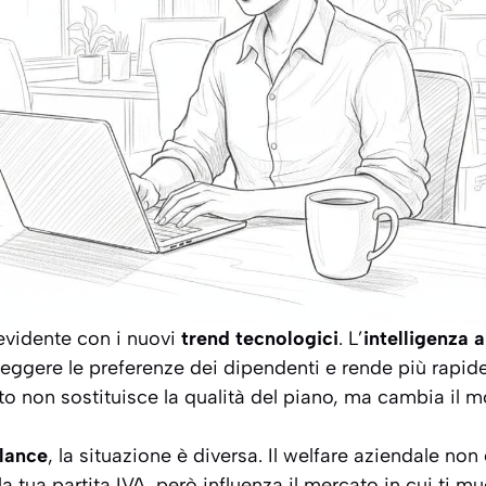
 evidente con i nuovi
trend tecnologici
. L’
intelligenza a
leggere le preferenze dei dipendenti e rende più rapid
o non sostituisce la qualità del piano, ma cambia il mo
elance
, la situazione è diversa. Il welfare aziendale non
a tua partita IVA, però influenza il mercato in cui ti mu