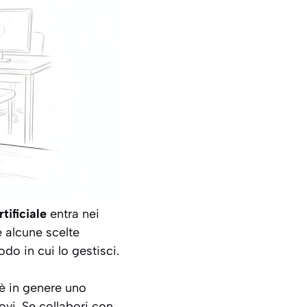
rtificiale
entra nei
e alcune scelte
do in cui lo gestisci.
 è in genere uno
ovi. Se collabori con