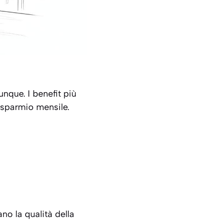
unque. I benefit più
risparmio mensile.
no la qualità della