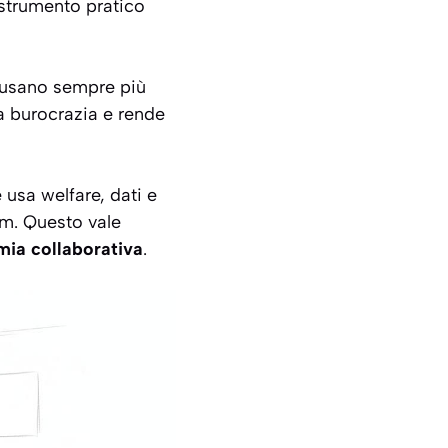
o strumento pratico
e usano sempre più
la burocrazia e rende
usa welfare, dati e
eam. Questo vale
ia collaborativa
.