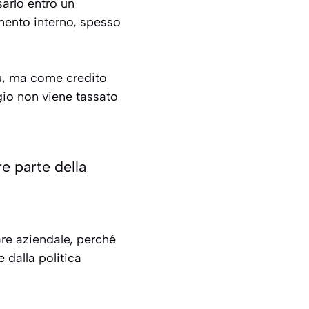
sarlo entro un
amento interno, spesso
iù, ma come credito
ggio non viene tassato
re parte della
re aziendale
, perché
 dalla politica