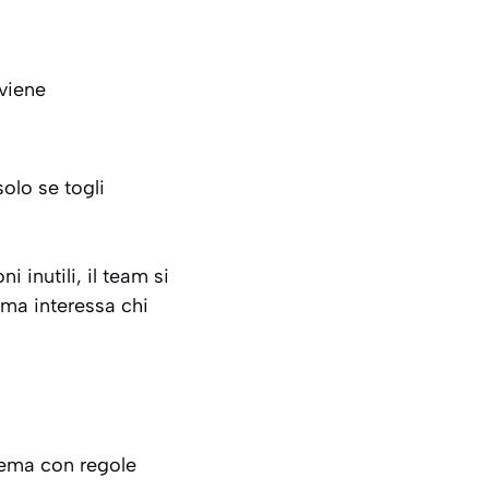
viene
olo se togli
i inutili, il team si
tema interessa chi
stema con regole