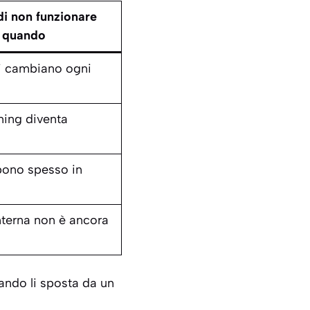
di non funzionare
quando
i cambiano ogni
ming diventa
pono spesso in
interna non è ancora
uando li sposta da un