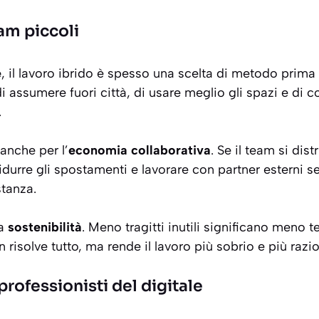
eam piccoli
e
, il lavoro ibrido è spesso una scelta di metodo prima
 assumere fuori città, di usare meglio gli spazi e di co
.
anche per l’
economia collaborativa
. Se il team si dis
ridurre gli spostamenti e lavorare con partner esterni 
stanza.
la
sostenibilità
. Meno tragitti inutili significano men
 risolve tutto, ma rende il lavoro più sobrio e più razio
professionisti del digitale